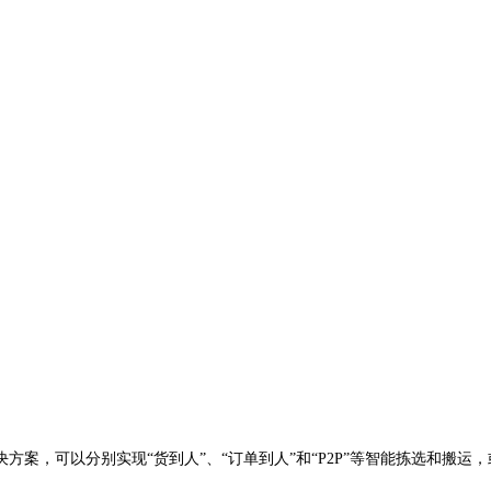
决方案，可以分别实现
“货到人”、“订单到人”和“
P2P”等智能拣选和搬运