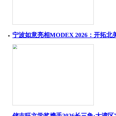
宁波如意亮相MODEX 2026：开拓
储吉旺文学奖携手2026长三角·大湾