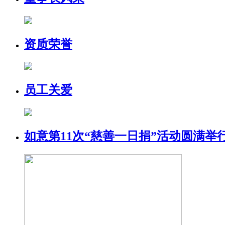
资质荣誉
员工关爱
如意第11次“慈善一日捐”活动圆满举