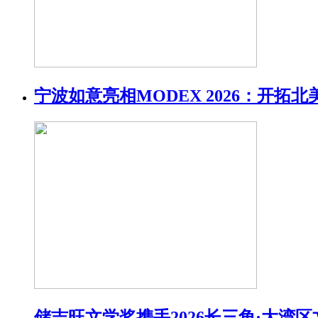
宁波如意亮相MODEX 2026：开拓
储吉旺文学奖携手2026长三角·大湾