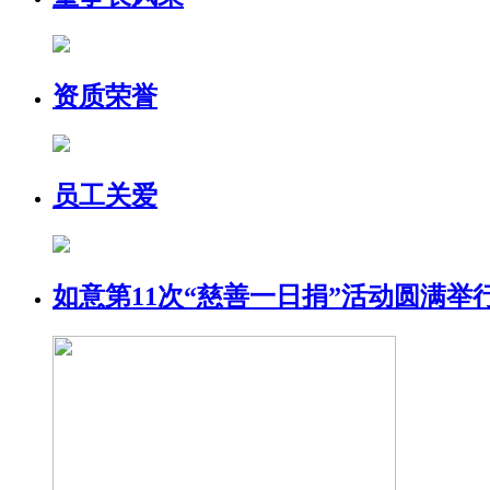
资质荣誉
员工关爱
如意第11次“慈善一日捐”活动圆满举