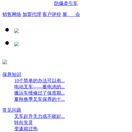
防爆牵引车
销售网络
加盟代理
客户评价
展 会
保养知识
10个简单的办法可以有...
电动叉车——蓄电池的...
搬运车维修过了保质期...
夏秋换季叉车保养的十...
常见问题
叉车起升无力或不能起...
转向失灵
变速箱过热